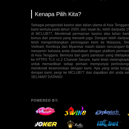
Kenapa Pilih Kita?
Sebagai pengendali kasino atas talian utama di Asia Tengga
kami semula pada tahun 2005, dan sejak itu, lebih daripada 15
di MCLUB77, Menikmati permainan kasino atas talian k
bonus dan promosi yang menarik juga. Dengan lebih daripa
telah mengembangkan perniagaan kami ke Malaysia, Singa
Vietnam, Kemboja dan Myanmar masih dalam rancangan! B
menjamin bahawa anda disediakan dengan platform permaina
di Asia Tenggara. Bermula dari garis panduan yang ditetapk
ke HTTPS TLS v1.2 Channel Secure, kami telah melengkap
untuk memastikan setiap pemain mempunyai perlindu
menikmati keseronokan dengan kami. Apa yang anda tungg
dengan kami, pergi ke MCLUB77 dan dapatkan diri anda s
SELAMAT DATANG!
POWERED BY: