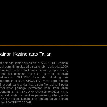
ainan Kasino atas Talian
i pelbagai jenis permainan REAS CASINO! Pemain
i permainan atas talian yang lebih daripada 1,000
uk melepaskan slot karakter fiksyen yang terkenal,
nan slot dalaman! Tidak kira jika anda mencari
t ekslusif EXCLUSIVE, kami telah dilindungi dari
apa permainan BLACKJACK LIVE yang pernah anda
seperti yang anda lihat dalam filem, di sini pada
menikmati pelbagai permainan kami, kami akan
an SPIN PERCUMA eksklusif eksklusif kami,
tiap kali anda memainkan permainan pilihan, anda
KSKLUSIF kami. Dimanjakan dengan banyak pilihan
r mimpi JACKPOT BESAR!