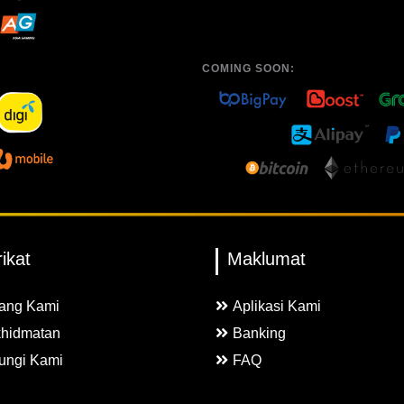
COMING SOON:
ikat
Maklumat
tang Kami
Aplikasi Kami
khidmatan
Banking
ungi Kami
FAQ