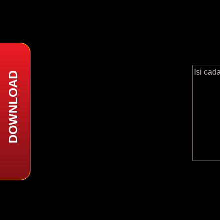
DOWNLOAD