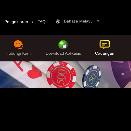
Bahasa Melayu
/
Pengeluaran
/
FAQ
Hubungi Kami
Download Aplikasis
Cadangan