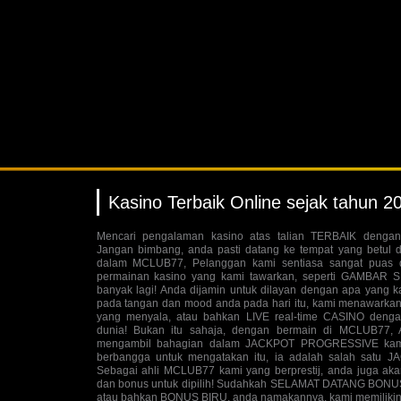
Kasino Terbaik Online sejak tahun 2
Mencari pengalaman kasino atas talian TERBAIK dengan 
Jangan bimbang, anda pasti datang ke tempat yang betul d
dalam MCLUB77, Pelanggan kami sentiasa sangat puas 
permainan kasino yang kami tawarkan, seperti GAMBAR 
banyak lagi! Anda dijamin untuk dilayan dengan apa yang 
pada tangan dan mood anda pada hari itu, kami menawarkan
yang menyala, atau bahkan LIVE real-time CASINO dengan
dunia! Bukan itu sahaja, dengan bermain di MCLUB77, 
mengambil bahagian dalam JACKPOT PROGRESSIVE kami
berbangga untuk mengatakan itu, ia adalah salah satu
Sebagai ahli MCLUB77 kami yang berprestij, anda juga ak
dan bonus untuk dipilih! Sudahkah SELAMAT DATANG BO
atau bahkan BONUS BIRU, anda namakannya, kami memilikin