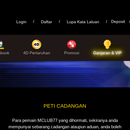
/
/
/
Deposit
Login
Daftar
Lupa Kata Laluan
sbook
4D Pertaruhan
Promosi
Ganjaran & VIP
PETI CADANGAN
Para pemain MCLUB77 yang dihormati, sekiranya anda
mempunyai sebarang cadangan ataupun aduan, anda boleh