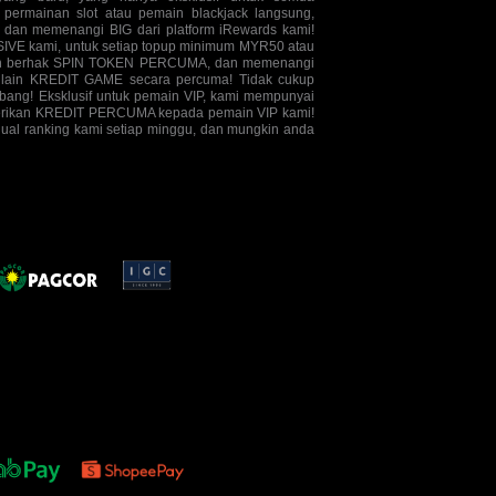
rmainan slot atau pemain blackjack langsung,
 dan memenangi BIG dari platform iRewards kami!
E kami, untuk setiap topup minimum MYR50 atau
emain berhak SPIN TOKEN PERCUMA, dan memenangi
s lain KREDIT GAME secara percuma! Tidak cukup
ang! Eksklusif untuk pemain VIP, kami mempunyai
erikan KREDIT PERCUMA kepada pemain VIP kami!
al ranking kami setiap minggu, dan mungkin anda