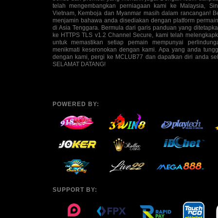
telah mengembangkan perniagaan kami ke Malaysia, Singa
Vietnam, Kemboja dan Myanmar masih dalam rancangan! B
menjamin bahawa anda disediakan dengan platform permaina
di Asia Tenggara. Bermula dari garis panduan yang ditetapk
ke HTTPS TLS v1.2 Channel Secure, kami telah melengkap
untuk memastikan setiap pemain mempunyai perlindu
menikmati keseronokan dengan kami. Apa yang anda tungg
dengan kami, pergi ke MCLUB77 dan dapatkan diri anda s
SELAMAT DATANG!
POWERED BY:
SUPPORT BY: